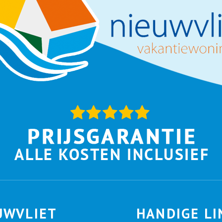
UWVLIET
HANDIGE LI