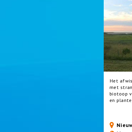
Het afwi
met stran
biotoop v
en plante
Nieuw