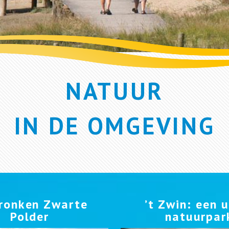
NATUUR
IN DE OMGEVING
ronken Zwarte
’t Zwin: een 
Polder
natuurpar