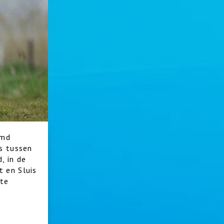
rmd
s tussen
, in de
 en Sluis
 te