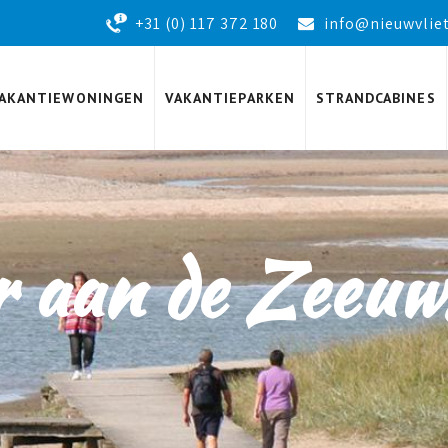
+31 (0) 117 372 180
info@nieuwvliet
AKANTIEWONINGEN
VAKANTIEPARKEN
STRANDCABINES
 aan de Zeeuw