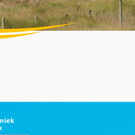
uniek
k