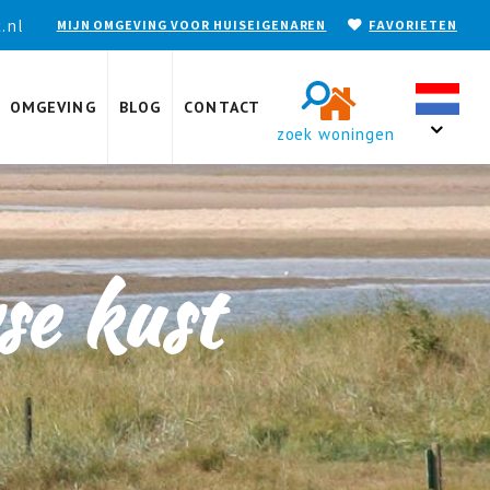
.nl
MIJN OMGEVING VOOR HUISEIGENAREN
FAVORIETEN
OMGEVING
BLOG
CONTACT
zoek woningen
se kust