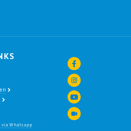
NKS
gen
t
g via Whatsapp