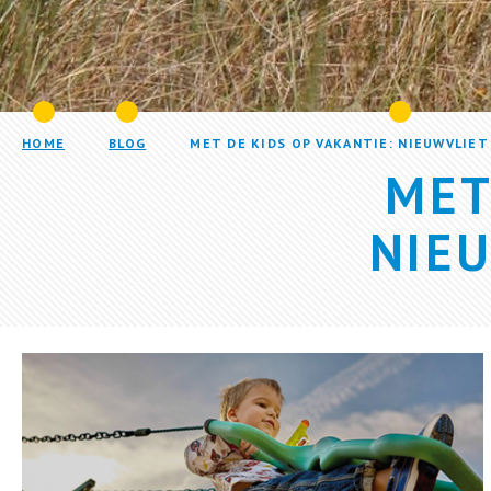
HOME
BLOG
MET DE KIDS OP VAKANTIE: NIEUWVLIET
MET
NIEU