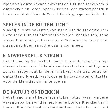
rijden van onze vakantiewoningen ligt het speelpark 
ontdekken en leren. Speelkussens, een waterspeeltuin
bunkers uit de Tweede Wereldoorlog) zijn onderdeel va
SPELEN IN DE BUITENLUCHT
Vlakbij al onze vakantiewoningen ligt de grootste spe
Deze speeltuin zal niet snel vervelen. Voetballen, za
strandtennissen, niks is te gek. Neem wat versnapering
strandpaviljoen en jullie dag is compleet.
KINDVRIENDELIJK STRAND
Het strand bij Nieuwvliet-Bad is bijzonder populair bi
strand staan verschillende verdwaalpalen met figuren
zorgen ervoor dat kinderen makkelijk de weg terug ku
ontzettend breed, waardoor er bij laag water ontzette
voor de kleintjes om in te spelen!
DE NATUUR ONTDEKKEN
Het strand is niet het enige stukje natuur waar kinde
vakantieparken vind je het kleine bos de Knokkert en 
bos de Knokkert valt ontzettend veel te beleven voor