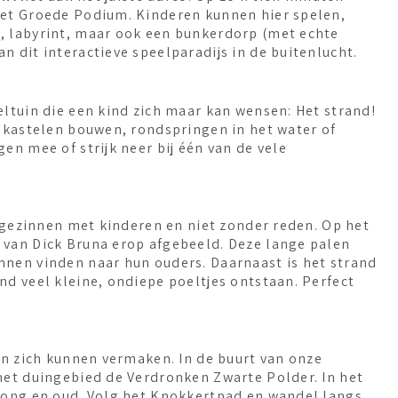
het Groede Podium. Kinderen kunnen hier spelen,
, labyrint, maar ook een bunkerdorp (met echte
n dit interactieve speelparadijs in de buitenlucht.
eltuin die een kind zich maar kan wensen: Het strand!
ndkastelen bouwen, rondspringen in het water of
en mee of strijk neer bij één van de vele
j gezinnen met kinderen en niet zonder reden. Op het
 van Dick Bruna erop afgebeeld. Deze lange palen
nnen vinden naar hun ouders. Daarnaast is het strand
nd veel kleine, ondiepe poeltjes ontstaan. Perfect
ren zich kunnen vermaken. In de buurt van onze
het duingebied de Verdronken Zwarte Polder. In het
 jong en oud. Volg het Knokkertpad en wandel langs