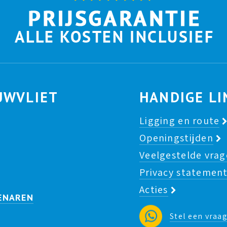
UWVLIET
HANDIGE LI
Ligging en route
Openingstijden
Veelgestelde vra
Privacy statemen
Acties
ENAREN
Stel een vraa