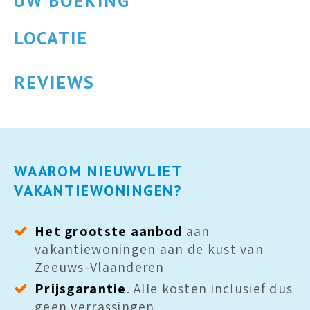
UW BOEKING
VEELGESTELDE VRAGEN
LOCATIE
MIJN OMGEVING VOOR HUISEIGENAREN
REVIEWS
FAVORIETEN
ZOEK & BOEK
+31 (0) 117 372 180
WAAROM NIEUWVLIET
info@nieuwvliet.nl
VAKANTIEWONINGEN?
Het grootste aanbod
aan
vakantiewoningen aan de kust van
Zeeuws-Vlaanderen
Prijsgarantie
. Alle kosten inclusief dus
geen verrassingen